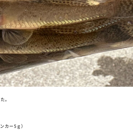
した。
ンカー5ｇ）