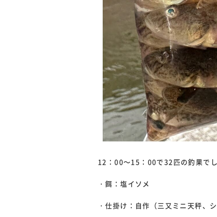
12：00～15：00で32匹の釣果で
・餌：塩イソメ
・仕掛け：自作（三又ミニ天秤、シ